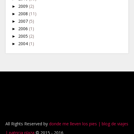
►
2009
(2)
►
2008
(11)
►
2007
(5)
►
2006
(1)
►
2005
(2)
►
2004
(1)
All Rights Reserved by
donde me lleven los pies | blog de viajes
| patricia plaza
© 2015 - 2016